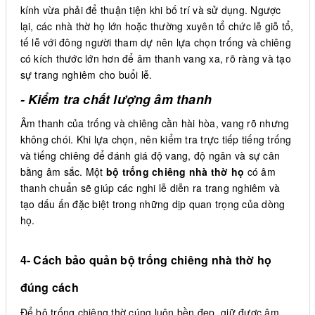
kính vừa phải để thuận tiện khi bố trí và sử dụng. Ngược
lại, các nhà thờ họ lớn hoặc thường xuyên tổ chức lễ giỗ tổ,
tế lễ với đông người tham dự nên lựa chọn trống và chiêng
có kích thước lớn hơn để âm thanh vang xa, rõ ràng và tạo
sự trang nghiêm cho buổi lễ.
- Kiểm tra chất lượng âm thanh
Âm thanh của trống và chiêng cần hài hòa, vang rõ nhưng
không chói. Khi lựa chọn, nên kiểm tra trực tiếp tiếng trống
và tiếng chiêng để đánh giá độ vang, độ ngân và sự cân
bằng âm sắc. Một
bộ trống chiêng nhà thờ họ
có âm
thanh chuẩn sẽ giúp các nghi lễ diễn ra trang nghiêm và
tạo dấu ấn đặc biệt trong những dịp quan trọng của dòng
họ.
4- Cách bảo quản bộ trống chiêng nhà thờ họ
đúng cách
Để bộ trống chiêng thờ cúng luôn bền đẹp, giữ được âm