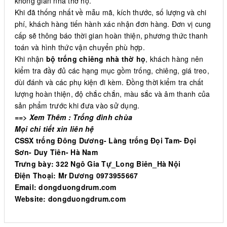
không gian nhà thờ họ.
Khi đã thống nhất về mẫu mã, kích thước, số lượng và chi
phí, khách hàng tiến hành xác nhận đơn hàng. Đơn vị cung
cấp sẽ thông báo thời gian hoàn thiện, phương thức thanh
toán và hình thức vận chuyển phù hợp.
Khi nhận
bộ trống chiêng nhà thờ họ
, khách hàng nên
kiểm tra đầy đủ các hạng mục gồm trống, chiêng, giá treo,
dùi đánh và các phụ kiện đi kèm. Đồng thời kiểm tra chất
lượng hoàn thiện, độ chắc chắn, màu sắc và âm thanh của
sản phẩm trước khi đưa vào sử dụng.
==> Xem Thêm :
Trống đình chùa
Mọi chi tiết xin liên hệ
CSSX trống Đông Dương- Làng trống Đọi Tam- Đọi
Sơn- Duy Tiên- Hà Nam
Trưng bày: 322 Ngô Gia Tự_Long Biên_Hà Nội
Điện Thoại: Mr Dương 0973955667
Email: dongduongdrum.com
Website: dongduongdrum.com