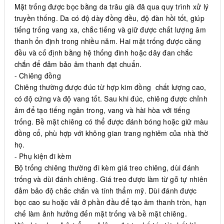
Mặt trống được bọc bằng da trâu già đã qua quy trình xử lý
truyền thống. Da có độ dày đồng đều, độ đàn hồi tốt, giúp
tiếng trống vang xa, chắc tiếng và giữ được chất lượng âm
thanh ổn định trong nhiều năm. Hai mặt trống được căng
đều và cố định bằng hệ thống đinh hoặc dây đan chắc
chắn để đảm bảo âm thanh đạt chuẩn.
- Chiêng đồng
Chiêng thường được đúc từ hợp kim đồng chất lượng cao,
có độ cứng và độ vang tốt. Sau khi đúc, chiêng được chỉnh
âm để tạo tiếng ngân trong, vang và hài hòa với tiếng
trống. Bề mặt chiêng có thể được đánh bóng hoặc giữ màu
đồng cổ, phù hợp với không gian trang nghiêm của nhà thờ
họ.
- Phụ kiện đi kèm
Bộ trống chiêng thường đi kèm giá treo chiêng, dùi đánh
trống và dùi đánh chiêng. Giá treo được làm từ gỗ tự nhiên
đảm bảo độ chắc chắn và tính thẩm mỹ. Dùi đánh được
bọc cao su hoặc vải ở phần đầu để tạo âm thanh tròn, hạn
chế làm ảnh hưởng đến mặt trống và bề mặt chiêng.