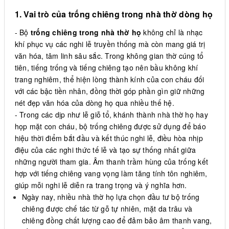
1. Vai trò của trống chiêng trong nhà thờ dòng họ
- Bộ
trống chiêng trong nhà thờ họ
không chỉ là nhạc
khí phục vụ các nghi lễ truyền thống mà còn mang giá trị
văn hóa, tâm linh sâu sắc. Trong không gian thờ cúng tổ
tiên, tiếng trống và tiếng chiêng tạo nên bầu không khí
trang nghiêm, thể hiện lòng thành kính của con cháu đối
với các bậc tiền nhân, đồng thời góp phần gìn giữ những
nét đẹp văn hóa của dòng họ qua nhiều thế hệ.
- Trong các dịp như lễ giỗ tổ, khánh thành nhà thờ họ hay
họp mặt con cháu, bộ trống chiêng được sử dụng để báo
hiệu thời điểm bắt đầu và kết thúc nghi lễ, điều hòa nhịp
điệu của các nghi thức tế lễ và tạo sự thống nhất giữa
những người tham gia. Âm thanh trầm hùng của trống kết
hợp với tiếng chiêng vang vọng làm tăng tính tôn nghiêm,
giúp mỗi nghi lễ diễn ra trang trọng và ý nghĩa hơn.
Ngày nay, nhiều nhà thờ họ lựa chọn đầu tư bộ trống
chiêng được chế tác từ gỗ tự nhiên, mặt da trâu và
chiêng đồng chất lượng cao để đảm bảo âm thanh vang,