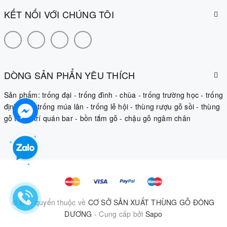
KẾT NỐI VỚI CHÚNG TÔI
DÒNG SẢN PHẨN YÊU THÍCH
Sản phẩm:
trống đại
-
trống đình
-
chùa
-
trống trường học
-
trống
định âm
-
trống múa lân
-
trống lễ hội
-
thùng rượu gỗ sồi
-
thùng
gỗ trang trí quán bar
-
bồn tắm gỗ
-
chậu gỗ ngâm chân
© Bản quyển thuộc về
CƠ SỞ SẢN XUẤT THÙNG GỖ ĐÔNG
DƯƠNG
- Cung cấp bởi
Sapo