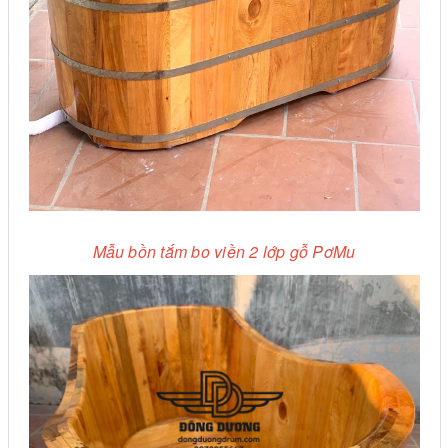
Mẫu bồn tắm bo viền 2 lớp gỗ PơMu