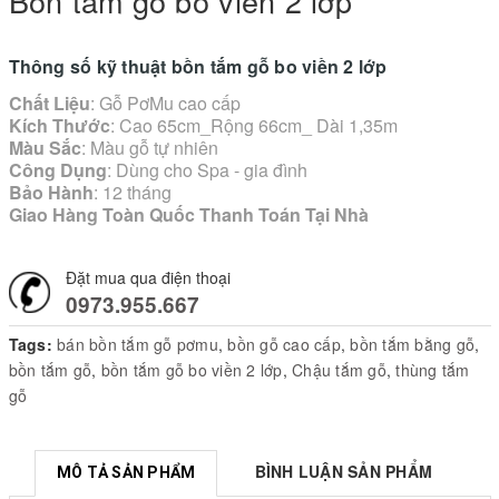
Bồn tắm gỗ bo viền 2 lớp
Thông số kỹ thuật bồn tắm gỗ bo viền 2 lớp
Chất Liệu
: Gỗ PơMu cao cấp
Kích Thước
: Cao 65cm_Rộng 66cm_ Dài 1,35m
Màu Sắc
: Màu gỗ tự nhiên
Công Dụng
: Dùng cho Spa - gia đình
Bảo Hành
: 12 tháng
Giao Hàng Toàn Quốc Thanh Toán Tại Nhà
Đặt mua qua điện thoại
0973.955.667
Tags:
bán bồn tắm gỗ pơmu
,
bồn gỗ cao cấp
,
bồn tắm bằng gỗ
,
bồn tắm gỗ
,
bồn tắm gỗ bo viền 2 lớp
,
Chậu tắm gỗ
,
thùng tắm
gỗ
BÌNH LUẬN SẢN PHẨM
MÔ TẢ SẢN PHẨM