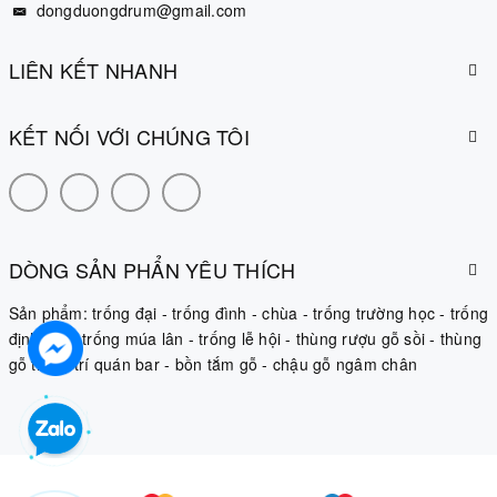
dongduongdrum@gmail.com
LIÊN KẾT NHANH
KẾT NỐI VỚI CHÚNG TÔI
DÒNG SẢN PHẨN YÊU THÍCH
Sản phẩm:
trống đại
-
trống đình
-
chùa
-
trống trường học
-
trống
định âm
-
trống múa lân
-
trống lễ hội
-
thùng rượu gỗ sồi
-
thùng
gỗ trang trí quán bar
-
bồn tắm gỗ
-
chậu gỗ ngâm chân