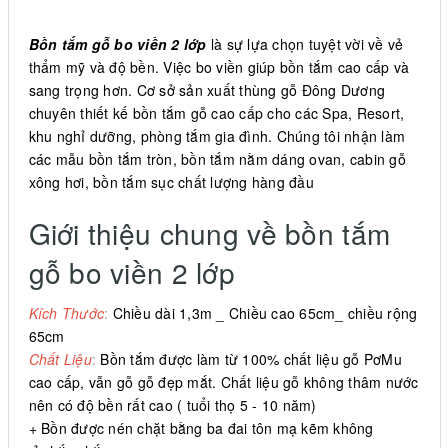
Bồn tắm gỗ bo viền 2 lớp
là sự lựa chọn tuyệt vời về vẻ
thẩm mỹ và độ bền. Việc bo viền giúp bồn tắm cao cấp và
sang trọng hơn. Cơ sở sản xuất thùng gỗ Đông Dương
chuyên thiết kế bồn tắm gỗ cao cấp cho các Spa, Resort,
khu nghỉ dưỡng, phòng tắm gia đình. Chúng tôi nhận làm
các mẫu bồn tắm tròn, bồn tắm nằm dáng ovan, cabin gỗ
xông hơi, bồn tắm sục chất lượng hàng đầu
Giới thiệu chung về bồn tắm
gỗ bo viền 2 lớp
Kích Thước
:
Chiều dài 1,3m _ Chiều cao 65cm_ chiều rộng
65cm
Chất Liệu
:
Bồn tắm được làm từ 100% chất liệu gỗ PơMu
cao cấp, vẫn gỗ gỗ đẹp mắt. Chất liệu gỗ không thâm nước
nên có độ bền rất cao ( tuổi thọ 5 - 10 năm)
+ Bồn được nén chặt bằng ba đai tôn mạ kẽm không